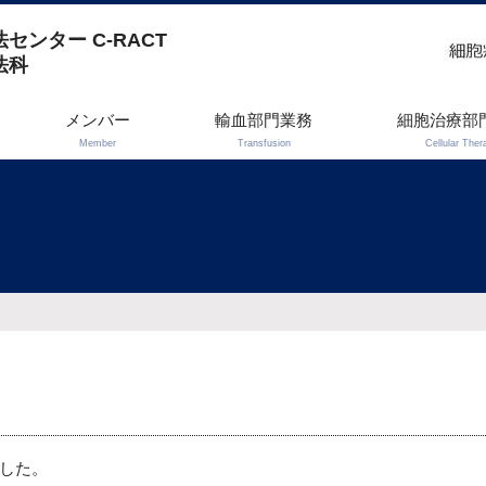
センター C-RACT
法科
メンバー
輸血部門業務
細胞治療部
Member
Transfusion
Cellular Ther
した。