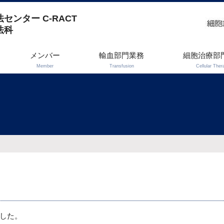
センター C-RACT
法科
メンバー
輸血部門業務
細胞治療部
Member
Transfusion
Cellular Ther
した。